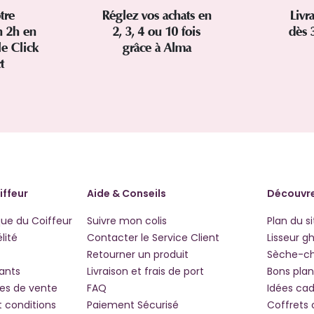
tre
Réglez vos achats en
Livr
 2h en
2, 3, 4 ou 10 fois
dès 
le Click
grâce à Alma
ct
iffeur
Aide & Conseils
Découvre
que du Coiffeur
Suivre mon colis
Plan du si
lité
Contacter le Service Client
Lisseur g
Retourner un produit
Sèche-c
iants
Livraison et frais de port
Bons plan
les de vente
FAQ
Idées ca
t conditions
Paiement Sécurisé
Coffrets