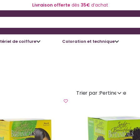
Livraison offerte
dès
35€
d’achat
 and Down arrow keys to navigate search results.
ériel de coiffure
Coloration et technique
Trier par :
Pertinence