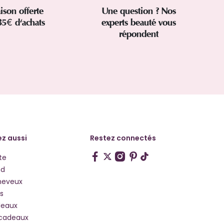
aison offerte
Une question ? Nos
35€ d'achats
experts beauté vous
répondent
z aussi
Restez connectés
te
hd
heveux
s
deaux
 cadeaux