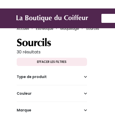
Marques
Produit de coiffure
Mat
Use Up
Accueil
Esthétique
Maquillage
Sourcils
Sourcils
30 résultats
EFFACER LES FILTRES
Type de produit
Couleur
Marque