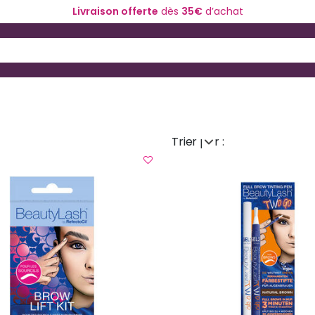
Livraison offerte
dès
35€
d’achat
ériel de coiffure
Coloration et technique
 and Down arrow keys to navigate search results.
Trier par :