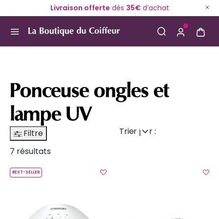
Livraison offerte
dès
35€
d’achat
Use Up and Down arrow keys to navigate search result
Ponceuse ongles et
lampe UV
Trier par :
Filtre
7 résultats
BEST-SELLER