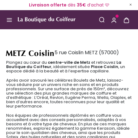
Livraison offerte
dès
35€
d’achat 🩷
Use Up and Down arrow keys to navigate search result
METZ Coislin
5 rue Coislin METZ (57000)
Plongez au cœur du
centre-ville de Metz
et retrouvez
La
Boutique du Coiffeur
, idéalement située
Place Coislin
, un
espace dédié à la beauté et à l’expertise capillaire.
Après avoir savouré les célèbres Boulets de Metz, laissez-
vous séduire par un univers riche en soins et en produits
professionnels. Sur une surface de près de 150m², découvrez
une sélection des plus grandes marques de coiffure et
d’esthétique : L’Oréal, Revlon, Eugène Perma, Wella, Olaplex, et
bien d’autres encore, toutes reconnues pour leur qualité et
leur performance.
Nos équipes de professionnels diplômés en coiffure vous
accueillent avec des conseils personnalisés, adaptés à vos
besoins et à votre type de cheveux. En plus de ces marques
renommées, explorez également la gamme Kerasoin, idéale
pour le soin quotidien des cheveux, ainsi que les produits
Soteix, des huiles naturelles et des soins capillaires qui