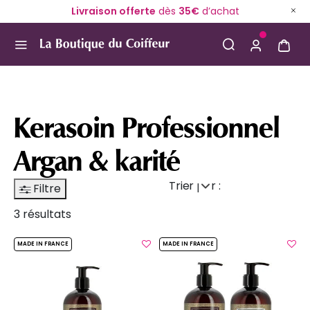
Livraison offerte
dès
35€
d’achat
Use Up and Down arrow keys to navigate search result
Kerasoin Professionnel
Argan & karité
Trier par :
Filtre
3 résultats
MADE IN FRANCE
MADE IN FRANCE