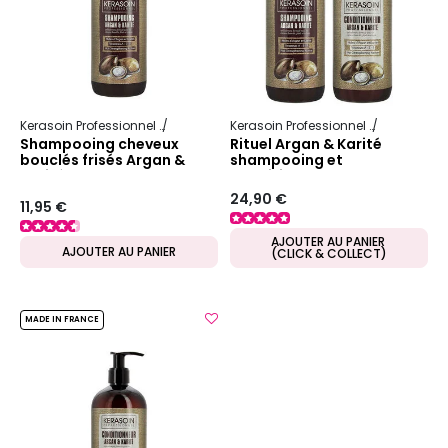
Kerasoin Professionnel
Argan & karité
Kerasoin Professionnel
Argan & kar
Shampooing cheveux
Rituel Argan & Karité
bouclés frisés Argan &
shampooing et
Karité
conditionneur
24,90 €
11,95 €
AJOUTER AU PANIER
AJOUTER AU PANIER
(CLICK & COLLECT)
MADE IN FRANCE