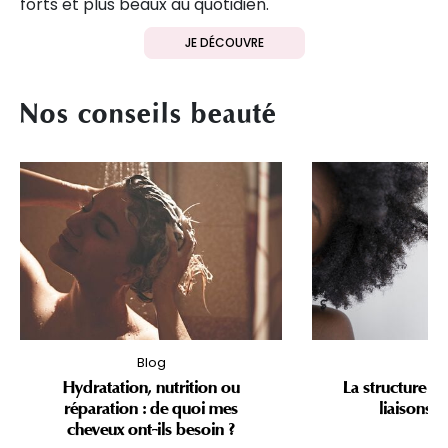
forts et plus beaux au quotidien.
JE DÉCOUVRE
Nos conseils beauté
Blog
Bl
Hydratation, nutrition ou
La structure du
réparation : de quoi mes
liaisons c
cheveux ont-ils besoin ?