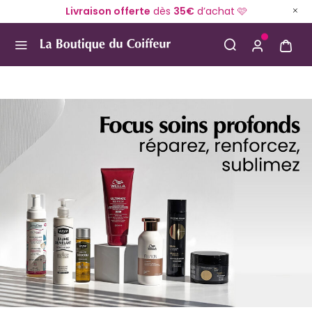
Livraison offerte
dès
35€
d’achat 🩷
Use Up and Down arrow keys to navigate search result