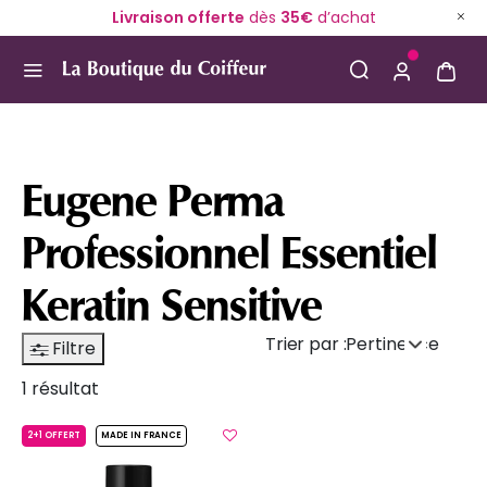
Livraison offerte
dès
35€
d’achat
Use Up and Down arrow keys to navigate search result
Eugene Perma
Professionnel Essentiel
Keratin Sensitive
Trier par :
Pertinence
Filtre
1 résultat
2+1 OFFERT
MADE IN FRANCE