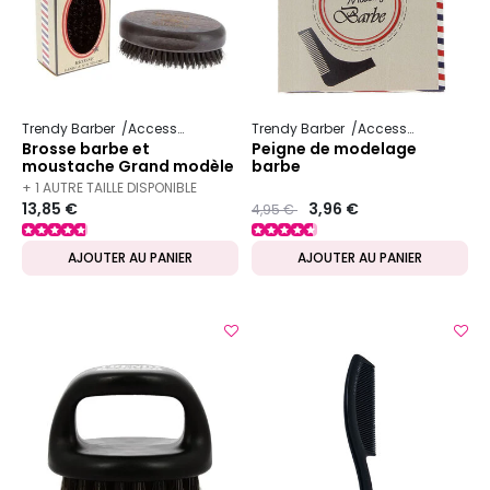
Trendy Barber
Accessoire pour homme
Trendy Barber
Accessoire pour homme
Brosse barbe et
Peigne de modelage
moustache Grand modèle
barbe
+ 1 AUTRE TAILLE DISPONIBLE
13,85 €
Prix ​​réduit de
to
3,96 €
4,95 €
AJOUTER AU PANIER
AJOUTER AU PANIER