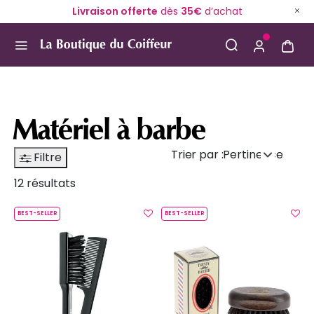
Livraison offerte
dès
35€
d’achat
Use Up and Down arrow keys to navigate search result
Matériel à barbe
Trier par :
Pertinence
Filtre
12 résultats
BEST-SELLER
BEST-SELLER