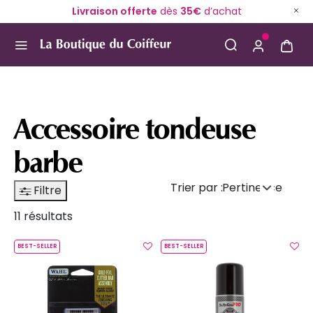
Livraison offerte
dès
35€
d’achat
Use Up and Down arrow keys to navigate search result
Accessoire tondeuse
barbe
Trier par :
Pertinence
Filtre
11 résultats
BEST-SELLER
BEST-SELLER