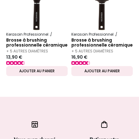
Kerasoin Professionnel
Matériel Coiffure
Brosse à brushing
Kerasoin Professionnel
Matériel Co
Brosse à brushing
Brosse à brushing
professionnelle céramique
professionnelle céramique
25mm
53mm
+ 5 AUTRES DIAMÈTRES
+ 5 AUTRES DIAMÈTRES
13,90 €
16,90 €
DISPONIBLES
DISPONIBLES
AJOUTER AU PANIER
AJOUTER AU PANIER