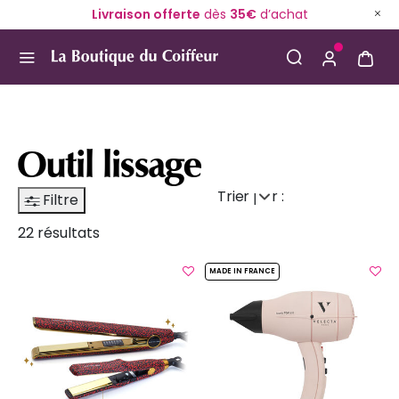
Livraison offerte
dès
35€
d’achat
Use Up and Down arrow keys to navigate search result
Outil lissage
Trier par :
Filtre
22 résultats
MADE IN FRANCE