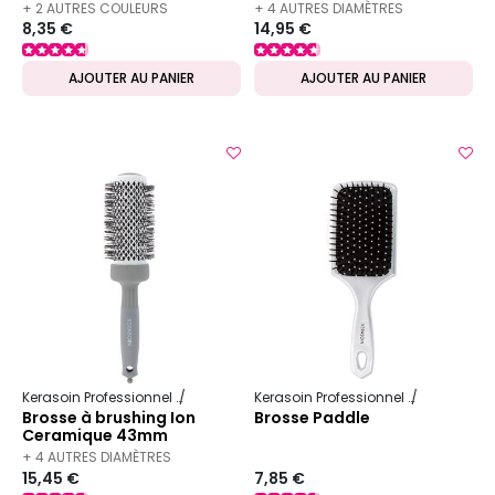
+ 2 AUTRES COULEURS
+ 4 AUTRES DIAMÈTRES
8,35 €
14,95 €
DISPONIBLES
DISPONIBLES
AJOUTER AU PANIER
AJOUTER AU PANIER
Kerasoin Professionnel
Matériel Coiffure
Brosse à brushing
Kerasoin Professionnel
Matériel Co
Brosse à brushing Ion
Brosse Paddle
Ceramique 43mm
+ 4 AUTRES DIAMÈTRES
15,45 €
7,85 €
DISPONIBLES