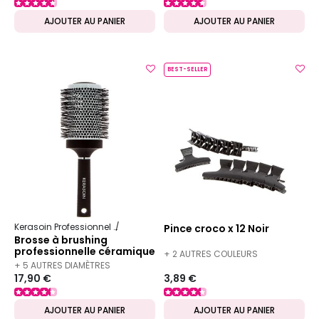
AJOUTER AU PANIER
AJOUTER AU PANIER
BEST-SELLER
Kerasoin Professionnel
Matériel Coiffure
Brosse à brushing
Pince croco x 12 Noir
Brosse à brushing
professionnelle céramique
+ 2 AUTRES COULEURS
65mm
+ 5 AUTRES DIAMÈTRES
DISPONIBLES
17,90 €
3,89 €
DISPONIBLES
AJOUTER AU PANIER
AJOUTER AU PANIER