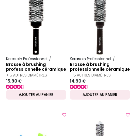
Kerasoin Professionnel
Matériel Coiffure
Brosse à brushing
Kerasoin Professionnel
Matériel Co
Brosse à brushing
Brosse à brushing
professionnelle céramique
professionnelle céramique
43mm
33mm
+ 5 AUTRES DIAMÈTRES
+ 5 AUTRES DIAMÈTRES
15,90 €
14,90 €
DISPONIBLES
DISPONIBLES
AJOUTER AU PANIER
AJOUTER AU PANIER