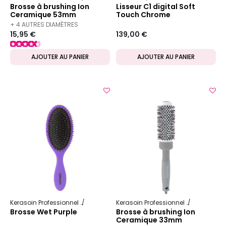
Brosse à brushing Ion
Lisseur C1 digital Soft
Ceramique 53mm
Touch Chrome
+ 4 AUTRES DIAMÈTRES
15,95 €
139,00 €
DISPONIBLES
AJOUTER AU PANIER
AJOUTER AU PANIER
Kerasoin Professionnel
Matériel Coiffure
Brosse démêlante
Kerasoin Professionnel
Matériel Co
Brosse Wet Purple
Brosse à brushing Ion
Ceramique 33mm