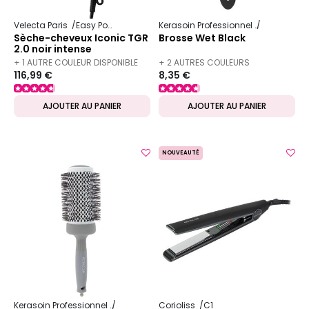
Velecta Paris
Easy Power
Kerasoin Professionnel
Matériel Co
Sèche-cheveux Iconic TGR
Brosse Wet Black
2.0 noir intense
+ 1 AUTRE COULEUR DISPONIBLE
+ 2 AUTRES COULEURS
116,99 €
8,35 €
DISPONIBLES
AJOUTER AU PANIER
AJOUTER AU PANIER
NOUVEAUTÉ
Kerasoin Professionnel
Matériel Coiffure
Corioliss
Brosse à brushing
C1