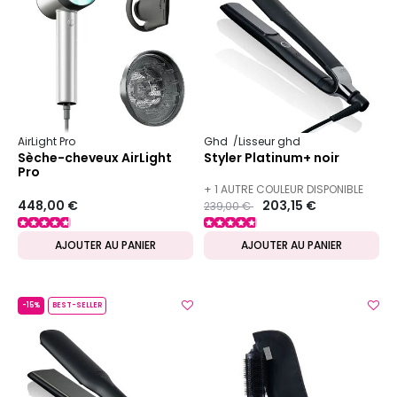
AirLight Pro
Ghd
Lisseur ghd
Sèche-cheveux AirLight
Styler Platinum+ noir
Pro
+ 1 AUTRE COULEUR DISPONIBLE
448,00 €
Prix ​​réduit de
to
203,15 €
239,00 €
AJOUTER AU PANIER
AJOUTER AU PANIER
-15%
BEST-SELLER