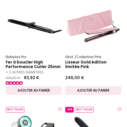
Babyliss Pro
Ghd
Collection Pink
Fer à boucler High
Lisseur Gold édition
Performance Curler 25mm
limitée Pink
+ 2 AUTRES DIAMÈTRES
Prix ​​réduit de
to
83,92 €
249,00 €
104,90 €
DISPONIBLES
AJOUTER AU PANIER
AJOUTER AU PANIER
BEST-SELLER
-15%
BEST-SELLER