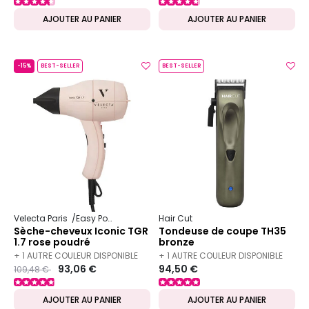
AJOUTER AU PANIER
AJOUTER AU PANIER
-15%
BEST-SELLER
BEST-SELLER
MADE IN FRANCE
Velecta Paris
Easy Power
Hair Cut
Sèche-cheveux Iconic TGR
Tondeuse de coupe TH35
1.7 rose poudré
bronze
+ 1 AUTRE COULEUR DISPONIBLE
+ 1 AUTRE COULEUR DISPONIBLE
Prix ​​réduit de
to
93,06 €
94,50 €
109,48 €
AJOUTER AU PANIER
AJOUTER AU PANIER