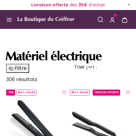
Livraison offerte
dès
35€
d’achat
Use Up and Down arrow keys to navigate search result
Matériel électrique
Trier par :
Filtre
306 résultats
-15%
BEST-SELLER
BEST-SELLER
TROUSSE OFFERTE