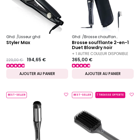
Ghd
Lisseur ghd
Ghd
Brosse chauffante
Styler Max
Brosse soufflante 2-en-1
Duet Blowdry noir
+ 1 AUTRE COULEUR DISPONIBLE
Prix ​​réduit de
to
194,65 €
365,00 €
229,00 €
AJOUTER AU PANIER
AJOUTER AU PANIER
BEST-SELLER
BEST-SELLER
1 TROUSSE OFFERTE