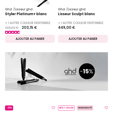
Ghd
Lisseur ghd
Ghd
Lisseur ghd
Styler Platinum+ blanc
Lisseur Sculpt blanc
+ 1 AUTRE COULEUR DISPONIBLE
+ 1 AUTRE COULEUR DISPONIBLE
Prix ​​réduit de
to
203,15 €
449,00 €
239,00 €
AJOUTER AU PANIER
AJOUTER AU PANIER
-20%
BEST-SELLER
NOUVEAUTÉ