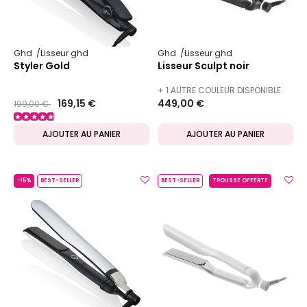
Ghd
Lisseur ghd
Ghd
Lisseur ghd
Styler Gold
Lisseur Sculpt noir
+ 1 AUTRE COULEUR DISPONIBLE
Prix ​​réduit de
to
169,15 €
449,00 €
199,00 €
AJOUTER AU PANIER
AJOUTER AU PANIER
-15%
BEST-SELLER
BEST-SELLER
TROUSSE OFFERTE