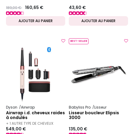
Prix ​​réduit de
to
160,65 €
43,60 €
189,00 €
AJOUTER AU PANIER
AJOUTER AU PANIER
BEST-SELLER
Dyson
Airwrap
Babyliss Pro
Lisseur
Airwrap i.d. cheveux raides
Lisseur boucleur Elipsis
à ondulés
3000
+ 1 AUTRE TYPE DE CHEVEUX
549,00 €
135,00 €
DISPONIBLE